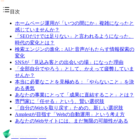
目次
ホームページ運用が「いつの間にか」複雑になったと
感じていませんか？
「SEOだけでは足りない」と言われるようになった、
時代の変化とは？
検索エンジンの進化：AIと音声がもたらす情報探索の
変化
SNSが「見込み客との出会いの場」になった理由
「全部自分でやろう」として、かえって疲弊していま
せんか？
本当に必要なことを見極める：「やらないこと」を決
める勇気
あなたの事業にとって「成果に直結すること」とは？
専門家に「任せる」という、賢い選択肢
「自分のWebを取り戻す」ための、新しい選択肢
Amplestが目指す「Webの自動運用」という考え方
あなたのWebサイトには、まだ無限の可能性がある
Amplest
Autopilot