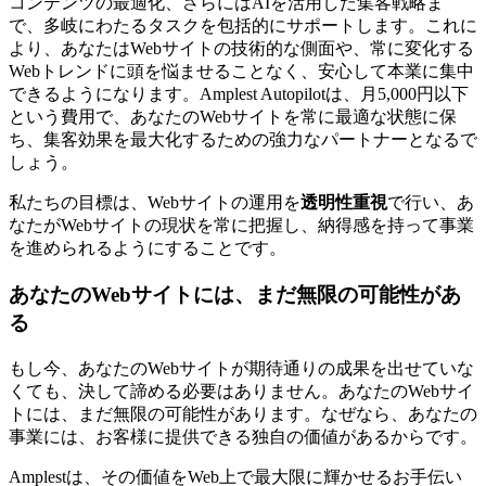
コンテンツの最適化、さらにはAIを活用した集客戦略ま
で、多岐にわたるタスクを包括的にサポートします。これに
より、あなたはWebサイトの技術的な側面や、常に変化する
Webトレンドに頭を悩ませることなく、安心して本業に集中
できるようになります。Amplest Autopilotは、月5,000円以下
という費用で、あなたのWebサイトを常に最適な状態に保
ち、集客効果を最大化するための強力なパートナーとなるで
しょう。
私たちの目標は、Webサイトの運用を
透明性重視
で行い、あ
なたがWebサイトの現状を常に把握し、納得感を持って事業
を進められるようにすることです。
あなたのWebサイトには、まだ無限の可能性があ
る
もし今、あなたのWebサイトが期待通りの成果を出せていな
くても、決して諦める必要はありません。あなたのWebサイ
トには、まだ無限の可能性があります。なぜなら、あなたの
事業には、お客様に提供できる独自の価値があるからです。
Amplestは、その価値をWeb上で最大限に輝かせるお手伝い