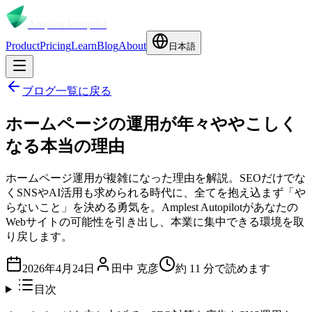
Amplest
Autopilot
Product
Pricing
Learn
Blog
About
日本語
ブログ一覧に戻る
ホームページの運用が年々ややこしく
なる本当の理由
ホームページ運用が複雑になった理由を解説。SEOだけでな
くSNSやAI活用も求められる時代に、全てを抱え込まず「や
らないこと」を決める勇気を。Amplest Autopilotがあなたの
Webサイトの可能性を引き出し、本業に集中できる環境を取
り戻します。
2026年4月24日
田中 克彦
約
11
分で読めます
目次