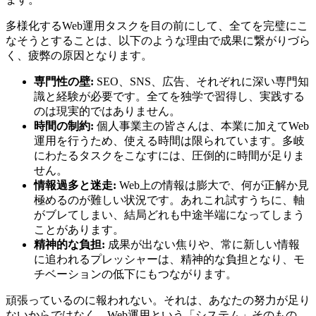
多様化するWeb運用タスクを目の前にして、全てを完璧にこ
なそうとすることは、以下のような理由で成果に繋がりづら
く、疲弊の原因となります。
専門性の壁:
SEO、SNS、広告、それぞれに深い専門知
識と経験が必要です。全てを独学で習得し、実践する
のは現実的ではありません。
時間の制約:
個人事業主の皆さんは、本業に加えてWeb
運用を行うため、使える時間は限られています。多岐
にわたるタスクをこなすには、圧倒的に時間が足りま
せん。
情報過多と迷走:
Web上の情報は膨大で、何が正解か見
極めるのが難しい状況です。あれこれ試すうちに、軸
がブレてしまい、結局どれも中途半端になってしまう
ことがあります。
精神的な負担:
成果が出ない焦りや、常に新しい情報
に追われるプレッシャーは、精神的な負担となり、モ
チベーションの低下にもつながります。
頑張っているのに報われない。それは、あなたの努力が足り
ないからではなく、Web運用という「システム」そのもの