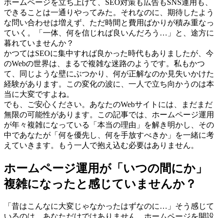
ホームページを立ち上げて、SEO対策も広告もSNS運用も、
できることは一通りやってみた。それなのに、期待したよう
な問い合わせは増えず、ただ時間と費用ばかりが積み重なっ
ていく。「一体、何を信じれば良いんだろう…」と、途方に
暮れていませんか？
かつてはSEOに集中すれば良かった時代もありましたが、今
のWebの世界は、まるで複雑な迷路のようです。私もかつ
て、同じような壁にぶつかり、何が正解なのか見失いかけた
経験があります。この変化の波に、一人で立ち向かうのは本
当に大変ですよね。
でも、ご安心ください。あなたのWebサイトには、まだまだ
無限の可能性があります。この記事では、ホームページ運用
が年々複雑になっている「本当の理由」を解き明かし、その
中であなたが「何を優先し、何を手放すべきか」を一緒に考
えていきます。もう一人で抱え込む必要はありません。
ホームページ運用が「いつの間にか」
複雑になったと感じていませんか？
「昔はこんなに大変じゃなかったはずなのに…」そう感じて
いるのは、あなただけではありません。ホームページを開設