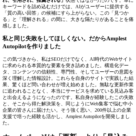
れ、引用され、推薦される」
状態ではなかったのです。単に
キーワードを詰め込むだけでは、AIがユーザーに提供する
「質の高い回答」の候補にすら上がらない。この「見つか
る」と「理解される」の間に、大きな隔たりがあることを痛
感しました。
私と同じ失敗をしてほしくない。だからAmplest
Autopilotを作りました
この気づきから、私はSEOだけでなく、AI時代のWebサイト
に求められる本質的な要素を突き詰めました。構造化デー
タ、コンテンツの信頼性、専門性、そしてユーザーの意図を
深く理解した情報設計。これらを自身のサイトで実践した結
果、驚くほど問い合わせが増え始めました。無駄な更新作業
に追われることなく、本当にサービスを求めている見込み客
と出会えるようになったのです。私自身が経験したこの失敗
と、そこから得た解決策を、同じようにWeb集客で悩む中小
企業の皆さんに届けたい。そう強く思い、200件以上の企業
支援で培った経験も活かし、Amplest Autopilotを開発しまし
た。