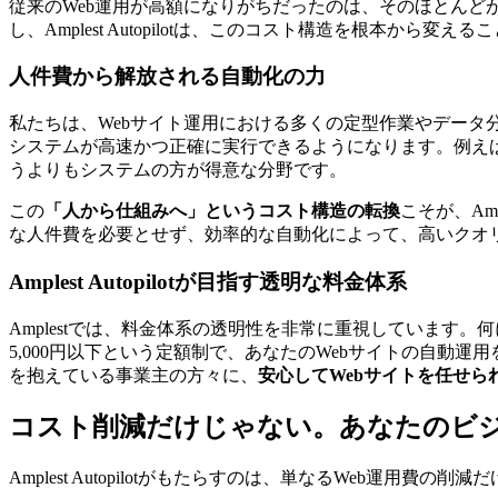
従来のWeb運用が高額になりがちだったのは、そのほとん
し、Amplest Autopilotは、このコスト構造を根本から変
人件費から解放される自動化の力
私たちは、Webサイト運用における多くの定型作業やデー
システムが高速かつ正確に実行できるようになります。例え
うよりもシステムの方が得意な分野です。
この
「人から仕組みへ」というコスト構造の転換
こそが、Am
な人件費を必要とせず、効率的な自動化によって、高いクオリ
Amplest Autopilotが目指す透明な料金体系
Amplestでは、料金体系の透明性を非常に重視しています。何に
5,000円以下という定額制で、あなたのWebサイトの自動
を抱えている事業主の方々に、
安心してWebサイトを任せら
コスト削減だけじゃない。あなたのビ
Amplest Autopilotがもたらすのは、単なるWeb