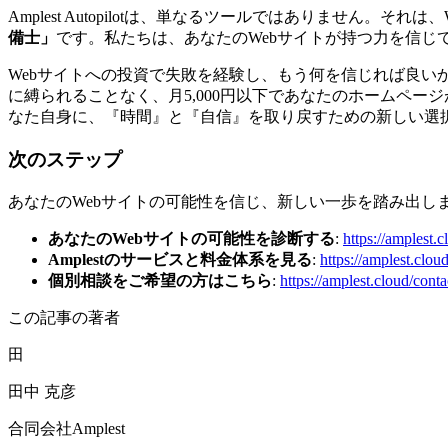
Amplest Autopilotは、単なるツールではありませ
備士」
です。私たちは、あなたのWebサイトが持つ力を信じ
Webサイトへの投資で失敗を経験し、もう何を信じれば良いか
に縛られることなく、月5,000円以下であなたのホームペ
なた自身に、『時間』と『自信』を取り戻すための新しい選択
次のステップ
あなたのWebサイトの可能性を信じ、新しい一歩を踏み出し
あなたのWebサイトの可能性を診断する
:
https://amplest.
Amplestのサービスと料金体系を見る
:
https://amplest.clou
個別相談をご希望の方はこちら
:
https://amplest.cloud/conta
この記事の著者
田
田中 克彦
合同会社Amplest