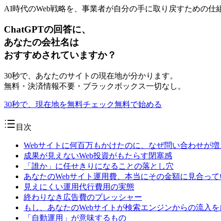
AI時代のWeb戦略を、事業者が自分の手に取り戻すための仕組
ChatGPTの回答に、
あなたの会社名は
おすすめされていますか？
30秒で、あなたのサイトの現在地が分かります。
無料・決済情報不要・ブラックボックス一切なし。
30秒で、現在地を無料チェック
無料で始める
目次
Webサイトに何百万もかけたのに、なぜ問い合わせが
成果が見えないWeb投資がもたらす閉塞感
「誰か」に任せきりになることの落とし穴
あなたのWebサイト運用費、本当にその金額に見合っ
見えにくい運用代行費用の実態
終わりなき広告費のプレッシャー
もし、あなたのWebサイトが検索エンジンからの流入
「自動運用」が意味するもの