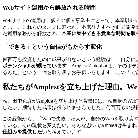
Webサイト運用から解放される時間
Webサイトの運用は、多くの個人事業主にとって、本業以外
と…」。これらのタスクに追われ、本来注力すべき商品開発や顧客サ
た運用業務から解放され、
本業に集中できる貴重な時間を取
「できる」という自信がもたらす変化
何百万も投資したのに成果が出ないという経験は、「自分には
ポテンシャルが眠っています
。Amplest Autopilo
るんだ」という自信を取り戻すお手伝いをします。この「で
私たちがAmplestを立ち上げた理由。
私、田中克彦がAmplestを立ち上げた背景には、私自身の
したが、期待した成果は得られませんでした。何百万もの投資
この経験から、「Webで失敗した人が、自分のWebを取り
でいる。その現状を変えたい。そんな思いでAmplestは生
仕組みを提供したい
と考えています。