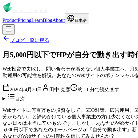
Amplest
Autopilot
Product
Pricing
Learn
Blog
About
日本語
ブログ一覧に戻る
月5,000円以下でHPが自分で動き出す
Web投資で失敗し、問い合わせが増えない個人事業主へ。月5,00
動運用の可能性を解説。あなたのWebサイトのポテンシャル
2026年4月20日
田中 克彦
約
11
分で読めます
目次
Webサイトに何百万もの投資をして、SEO対策、広告運用
分からない」と諦めかけている個人事業主の方は少なくない
ない日々は本当に辛いものです。しかし、あなたのWebサイ
5,000円以下であなたのホームページが『自分で動き出す
あなたのWebサイトの可能性を信じてみませんか？