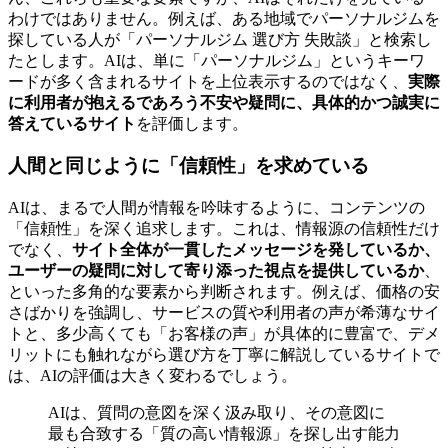
わけではありません。例えば、ある地域でパーソナルジムを
探している人が「パーソナルジム 選び方 失敗談」と検索し
たとします。AIは、単に「パーソナルジム」というキーワ
ードが多く含まれるサイトを上位表示するのではなく、
実際
に利用者が抱えるであろう不安や疑問に、具体的かつ誠実に
答えているサイト
を評価します。
人間と同じように「信頼性」を求めている
AIは、まるで人間が情報を吟味するように、コンテンツの
「信頼性」を深く追求します。これは、情報源の信頼性だけ
でなく、
サイト全体が一貫したメッセージを発しているか、
ユーザーの疑問に対して寄り添った視点を提供しているか
、
といった多角的な要素から判断されます。例えば、価格の安
さばかりを強調し、サービスの質や利用者の声が希薄なサイ
トと、多少高くても「お客様の声」が具体的に豊富で、デメ
リットにも触れながら選び方を丁寧に解説しているサイトで
は、AIの評価は大きく変わるでしょう。
AIは、質問の意図を深く汲み取り、その意図に
最も合致する「質の高い情報源」を探し出す能力