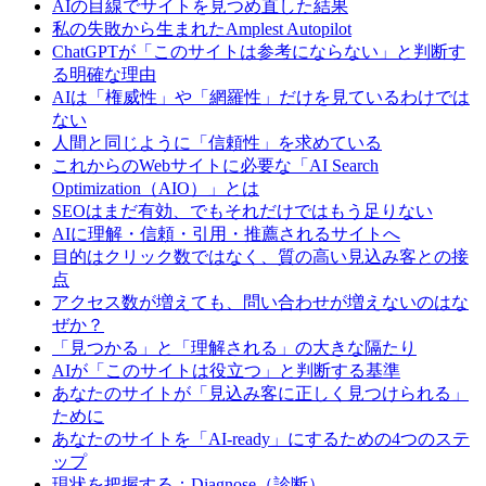
AIの目線でサイトを見つめ直した結果
私の失敗から生まれたAmplest Autopilot
ChatGPTが「このサイトは参考にならない」と判断す
る明確な理由
AIは「権威性」や「網羅性」だけを見ているわけでは
ない
人間と同じように「信頼性」を求めている
これからのWebサイトに必要な「AI Search
Optimization（AIO）」とは
SEOはまだ有効、でもそれだけではもう足りない
AIに理解・信頼・引用・推薦されるサイトへ
目的はクリック数ではなく、質の高い見込み客との接
点
アクセス数が増えても、問い合わせが増えないのはな
ぜか？
「見つかる」と「理解される」の大きな隔たり
AIが「このサイトは役立つ」と判断する基準
あなたのサイトが「見込み客に正しく見つけられる」
ために
あなたのサイトを「AI-ready」にするための4つのステ
ップ
現状を把握する：Diagnose（診断）