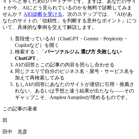
イトへと導くためのパートナーです。まずは、あなたのサイ
トが今、AIにどう見られているのかを無料で診断してみま
せんか？
AIO診断を受ける
。次のステップでは、『AIがあ
なたのサイトの「信頼性」を判断する意外なポイント』につ
いて、具体的な事例を交えて解説します。
普段使っているAI（ChatGPT・Gemini・Perplexity・
Copilotなど）を開く
検索する：「
パーソナルジム 選び方 失敗しない
ChatGPT
」
AIの回答とこの記事の内容を照らし合わせる
同じクエリで自分のビジネス名・屋号・サービス名を
加えて再検索してみる
もしAIの回答にあなたのサイトが適切に引用・推薦さ
れない、あるいは予想と違う結果が出たなら——その
ギャップこそ、Amplest Autopilotが埋めるものです。
この記事の著者
田
田中 克彦