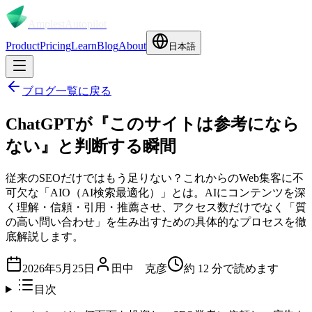
Amplest
Autopilot
Product
Pricing
Learn
Blog
About
日本語
ブログ一覧に戻る
ChatGPTが『このサイトは参考になら
ない』と判断する瞬間
従来のSEOだけではもう足りない？これからのWeb集客に不
可欠な「AIO（AI検索最適化）」とは。AIにコンテンツを深
く理解・信頼・引用・推薦させ、アクセス数だけでなく「質
の高い問い合わせ」を生み出すための具体的なプロセスを徹
底解説します。
2026年5月25日
田中 克彦
約
12
分で読めます
目次