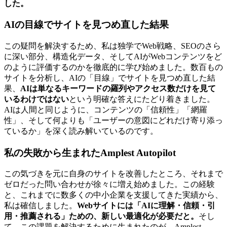
した。
AIの目線でサイトを見つめ直した結果
この疑問を解決するため、私は独学でWeb戦略、SEOのさら
に深い部分、構造化データ、そしてAIがWebコンテンツをど
のように評価するのかを徹底的に学び始めました。数百もの
サイトを分析し、AIの「目線」でサイトを見つめ直した結
果、
AIは単なるキーワードの羅列やアクセス数だけを見て
いるわけではない
という明確な答えにたどり着きました。
AIは人間と同じように、コンテンツの「信頼性」「網羅
性」、そして何よりも「ユーザーの意図にどれだけ寄り添っ
ているか」を深く読み解いているのです。
私の失敗から生まれたAmplest Autopilot
この気づきを元に自身のサイトを改善したところ、それまで
ゼロだった問い合わせが徐々に増え始めました。この経験
と、これまでに数多くの中小企業を支援してきた実績から、
私は確信しました。
Webサイトには「AIに理解・信頼・引
用・推薦される」ための、新しい最適化が必要だと。
そし
て、この課題を解決するために生まれたのが、Amplest