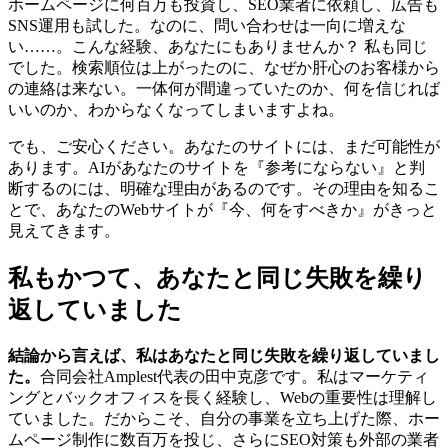
ホームページに何百万も投資し、SEO業者に依頼し、広告も
SNS運用も試した。なのに、問い合わせは一向に増えな
い……。こんな経験、あなたにもありませんか？ 私も同じ
でした。検索順位は上がったのに、なぜか肝心のお客様から
の連絡は来ない。一体何が間違っていたのか、何を信じれば
いいのか、わからなくなってしまいますよね。
でも、ご安心ください。あなたのサイトには、まだ可能性が
あります。AIがあなたのサイトを『参考にならない』と判
断するのには、明確な理由があるのです。その理由を知るこ
とで、あなたのWebサイトが『今、何をすべきか』がきっと
見えてきます。
私もかつて、あなたと同じ失敗を繰り
返していました
結論から言えば、私はあなたと同じ失敗を繰り返していまし
た。
合同会社Amplest代表の田中克彦です。私はマーケティ
ングとバックオフィスを長く経験し、Webの重要性は理解し
ていました。だからこそ、自分の事業を立ち上げた際、ホー
ムページ制作に数百万を投じ、さらにSEO対策も外部の業者