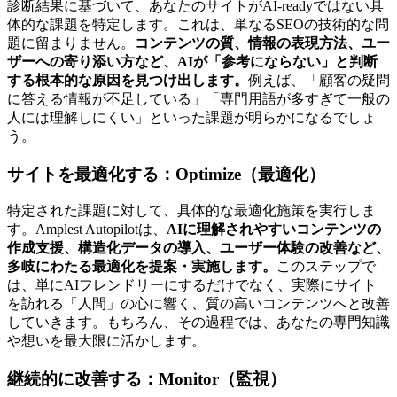
診断結果に基づいて、あなたのサイトがAI-readyではない具
体的な課題を特定します。これは、単なるSEOの技術的な問
題に留まりません。
コンテンツの質、情報の表現方法、ユー
ザーへの寄り添い方など、AIが「参考にならない」と判断
する根本的な原因を見つけ出します。
例えば、「顧客の疑問
に答える情報が不足している」「専門用語が多すぎて一般の
人には理解しにくい」といった課題が明らかになるでしょ
う。
サイトを最適化する：Optimize（最適化）
特定された課題に対して、具体的な最適化施策を実行しま
す。Amplest Autopilotは、
AIに理解されやすいコンテンツの
作成支援、構造化データの導入、ユーザー体験の改善など、
多岐にわたる最適化を提案・実施します。
このステップで
は、単にAIフレンドリーにするだけでなく、実際にサイト
を訪れる「人間」の心に響く、質の高いコンテンツへと改善
していきます。もちろん、その過程では、あなたの専門知識
や想いを最大限に活かします。
継続的に改善する：Monitor（監視）