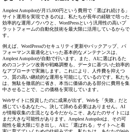
Amplest Autopilotが月15,000円という費用で「選ばれ続ける」
サイト運用を実現できるのは、私たちが長年の経験で培った
効率的な運用ノウハウと、WordPressという汎用性の高いプ
ラットフォームの自動化技術を最大限に活用しているからで
す。
例えば、WordPressのセキュリティ更新やバックアップ、パ
フォーマンス最適化といった基本的なメンテナンスは、
Amplest Autopilotが自動で行います。また、AIに選ばれるた
めのコンテンツ改善や戦略調整も、データに基づいた効率的
なアプローチで実施します。これにより、人件費を抑えつ
つ、質の高い継続的な運用を可能にしているのです。私たち
は、無駄を徹底的に省き、本当に価値のある部分に費用を集
中させることで、この価格を実現しています。
Webサイトに投資したのに成果が出ず、Webを「失敗」だと
感じているあなたへ。決して諦める必要はありません。AI
が情報収集の主流となる今だからこそ、あなたのサイトには
まだ大きな可能性があります。Amplest Autopilotは、その可
能性を最大限に引き出し、AIに「選ばれる」サイトへと着
実に育てていくための仕組みです。私たちは、あなたのWeb