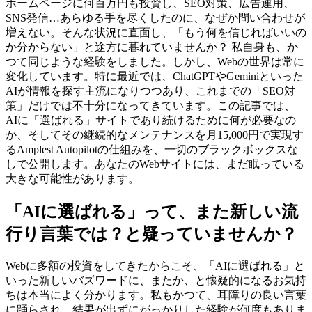
ホームページに何百万円も投資し、SEO対策、広告運用、
SNS発信…あらゆる手を尽くしたのに、なぜか問い合わせが
増えない。そんな状況に直面し、「もう何を信じればいいの
か分からない」と途方に暮れていませんか？ 私自身も、か
つて同じような経験をしました。しかし、Webの世界は常に
変化しています。特に最近では、ChatGPTやGeminiといった
AIが情報を探す主流になりつつあり、これまでの「SEO対
策」だけでは不十分になってきています。この記事では、
AIに「選ばれる」サイトであり続けるために何が必要なの
か、そしてその継続的なメンテナンスを月15,000円で実現す
るAmplest Autopilotの仕組みを、一切のブラックボックスな
しで公開します。あなたのWebサイトには、まだ眠っている
大きな可能性があります。
「AIに選ばれる」って、また新しい流
行り言葉では？と疑っていませんか？
Webに多額の投資をしてきたからこそ、「AIに選ばれる」と
いった新しいバズワードに、またか、と懐疑的になるお気持
ちは本当によく分かります。私もかつて、耳障りの良い言葉
に踊らされ、結果が出ずにがっかりした経験が何度もありま