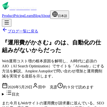
Amplest
Autopilot
Product
Pricing
Learn
Blog
About
日本語
ブログ一覧に戻る
『運用費がかさむ』のは、自動化の仕
組みがないからだった
Web運用コスト増の根本原因を解明し、AI時代に必須の
AIO（AI Search Optimization）でサイトを「AI-ready」にする
方法を解説。Amplest Autopilotで問い合わせ増加と運用費削
減を実現する道筋を示します。
2026年5月29日
田中 克彦
約
9
分で読めます
目次
また今月もWebサイトの運用費が請求書に並んでいる。SEO