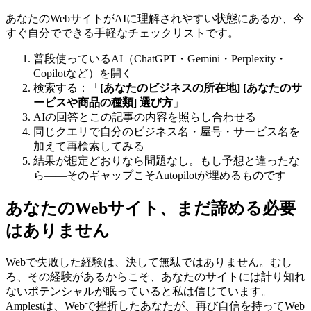
あなたのWebサイトがAIに理解されやすい状態にあるか、今
すぐ自分でできる手軽なチェックリストです。
普段使っているAI（ChatGPT・Gemini・Perplexity・
Copilotなど）を開く
検索する：「
[あなたのビジネスの所在地] [あなたのサ
ービスや商品の種類] 選び方
」
AIの回答とこの記事の内容を照らし合わせる
同じクエリで自分のビジネス名・屋号・サービス名を
加えて再検索してみる
結果が想定どおりなら問題なし。もし予想と違ったな
ら——そのギャップこそAutopilotが埋めるものです
あなたのWebサイト、まだ諦める必要
はありません
Webで失敗した経験は、決して無駄ではありません。むし
ろ、その経験があるからこそ、あなたのサイトには計り知れ
ないポテンシャルが眠っていると私は信じています。
Amplestは、Webで挫折したあなたが、再び自信を持ってWeb