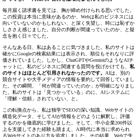
毎月届く請求書を見ては、胸が締め付けられる思いでした。
この投資は本当に意味があるのか、Webは私のビジネスには
向いていないのかもしれない、と深く失望し、時には恥ずか
しささえ感じました。自分の判断が間違っていたのか、と疑
念を抱く日々でした。
そんなある日、私はあることに気づきました。私のサイトは
確かにGoogleの検索結果には表示され、順位もそれなりに評
価されていました。しかし、ChatGPTやGeminiのようなAIチ
ャットに、私のビジネスに関連する質問を投げかけても、
私
のサイトはほとんど引用されなかったのです。
AIは、別の
競合サイトや大手メディアの情報を要約して回答していまし
た。その瞬間、「何が間違っていたのか」が明確になりまし
た。私のサイトは「見つかっている」のに、AIシステムに
「理解・信頼」されていない、と。
この転換点から、私は独学でSEOの深い知識、Webサイトの
構造化データ、そしてAIが情報をどのように解釈し、評価
するのかを徹底的に学びました。そして、中小企業200件以
上を支援してきた経験も踏まえ、AI時代に本当に求められ
るWebサイトのあり方を追求しました。その結果、Webで失