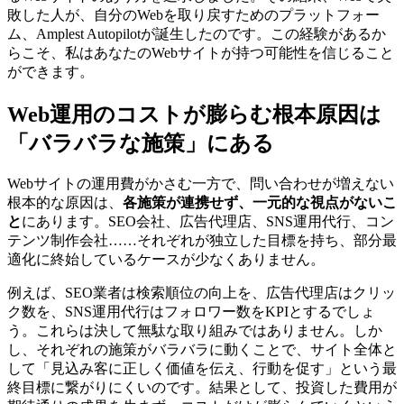
敗した人が、自分のWebを取り戻すためのプラットフォー
ム、Amplest Autopilotが誕生したのです。この経験があるか
らこそ、私はあなたのWebサイトが持つ可能性を信じること
ができます。
Web運用のコストが膨らむ根本原因は
「バラバラな施策」にある
Webサイトの運用費がかさむ一方で、問い合わせが増えない
根本的な原因は、
各施策が連携せず、一元的な視点がないこ
と
にあります。SEO会社、広告代理店、SNS運用代行、コン
テンツ制作会社……それぞれが独立した目標を持ち、部分最
適化に終始しているケースが少なくありません。
例えば、SEO業者は検索順位の向上を、広告代理店はクリッ
ク数を、SNS運用代行はフォロワー数をKPIとするでしょ
う。これらは決して無駄な取り組みではありません。しか
し、それぞれの施策がバラバラに動くことで、サイト全体と
して「見込み客に正しく価値を伝え、行動を促す」という最
終目標に繋がりにくいのです。結果として、投資した費用が