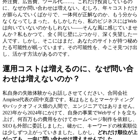
外注費、広告費、ツール代……。これだけ投資しているの
に、なぜか問い合わせは増えない。むしろ、年々コストだけ
が膨らんでいくばかりで、一体何が正解なのか、もう分から
なくなってしまった。もしかしたら、私のビジネスにはWeb
は向いていないのかもしれない――そんな風に感じていませ
んか？私もかつて、全く同じ壁にぶつかり、深く失望した一
人です。しかし、そこにはまだ、あなたのサイトが持つ秘め
たる可能性が眠っています。その可能性を、今こそ見つけ出
し、活かす方法があるのです。
運用コストは増えるのに、なぜ問い合
わせは増えないのか？
私自身の失敗体験からお話しさせてください。合同会社
Amplest代表の田中克彦です。私はもともとマーケティング
やバックオフィス畑の人間で、エンジニアではありません。
2023年から2024年にかけて、自身の事業でWebサイトを立ち
上げ、何百万もの費用をかけてホームページ制作を依頼し、
SEOも外部に委託しました。確かに、キーワードの検索順位
は少しずつ上がっていきました。しかし、
どれだけ順位が上
がっても、一向に問い合わせは増えませんでした。