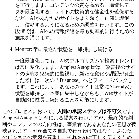
を実行します。コンテンツの質を高める、構造化デー
タを最適化する、サイトの技術的な健全性を確保する
など、AIがあなたのサイトをより深く、正確に理解
し、信頼するようになるための調整を行います。この
段階では、AIへの情報伝達を最も効率的に行うための
施策を講じます。
Monitor: 常に最適な状態を「維持」し続ける
一度最適化しても、AIのアルゴリズムや検索トレンド
は常に変化します。Amplest Autopilotは、改善後のサイ
トの状態を継続的に監視し、新たな変化や課題が発生
した際には、次の「Diagnose」へとフィードバックし
ます。これにより、あなたのサイトは常にAI-readyな
状態を維持し、本業に集中しながらも、Webサイトが
自動的に成長し続けることを可能にします。
このプロセスにおいて、
人間の承認ステップは不可欠
です。
Amplest AutopilotはAIによる提案を行いますが、最終的な判
断やコンテンツの方向性は、事業者であるあなたの意思が反
映されます。AIが全てを自動で行うわけではなく、あなた
のビジネスの意図を尊重し、それをAIに正しく伝えるため