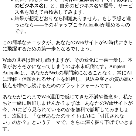
のビジネス名]
」と、自分のビジネス名や屋号、サービ
ス名を加えて再検索してみます。
結果が想定どおりなら問題ありません。もし予想と違
ったなら——そのギャップこそAutopilotが埋めるもの
です。
この簡単なチェックが、あなたのWebサイトがAI時代にさら
に飛躍するための第一歩となるでしょう。
Webの世界は進化し続けますが、その変化に一喜一憂し、本
業がおろそかになってしまうのは本末転倒です。Amplest
Autopilotは、あなたがWebの専門家になることなく、常にAI
に理解・信頼されるサイトを維持し、見込み客との質の高い
接点を増やし続けるためのプラットフォームです。
あなたがこれまでWeb運用で感じてきた不満や疑念を、私た
ちと一緒に解消しませんか？まずは、あなたのWebサイトが
今、AIにどう見られているのかを無料で診断してみましょ
う。次回は、『なぜあなたのサイトはAIに「引用されな
い」のか？』というテーマで、さらに深く掘り下げていきま
す。