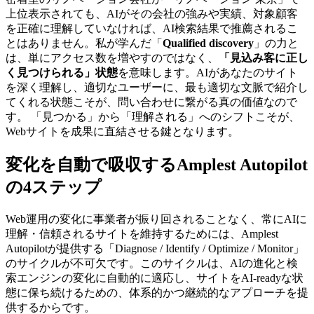
上位表示されても、AIがその会社の強みや実績、対象顧客
を正確に理解していなければ、AI検索結果で推薦されるこ
とはありません。私が学んだ「
Qualified discovery
」の力と
は、単にアクセス数を増やすのではなく、
「見込み客に正し
く見つけられる」状態
を意味します。AIがあなたのサイト
を深く理解し、適切なユーザーに、最も適切な文脈で紹介し
てくれる状態こそが、問い合わせに繋がる真の価値なので
す。 「見つかる」から「理解される」へのシフトこそが、
Webサイトを成果に直結させる鍵となります。
変化を自動で吸収するAmplest Autopilot
の4ステップ
Web運用の変化に事業者が振り回されることなく、常にAIに
理解・信頼されるサイトを維持するためには、Amplest
Autopilotが提供する「Diagnose / Identify / Optimize / Monitor」
のサイクルが不可欠です。このサイクルは、AIの進化と検
索エンジンの変化に自動的に適応し、サイトをAI-readyな状
態に保ち続けるための、体系的かつ継続的なアプローチを提
供するからです。