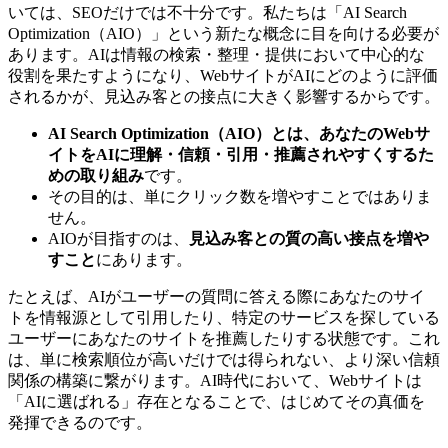
いては、SEOだけでは不十分です。私たちは「AI Search
Optimization（AIO）」という新たな概念に目を向ける必要が
あります。AIは情報の検索・整理・提供において中心的な
役割を果たすようになり、WebサイトがAIにどのように評価
されるかが、見込み客との接点に大きく影響するからです。
AI Search Optimization（AIO）とは、あなたのWebサ
イトをAIに理解・信頼・引用・推薦されやすくするた
めの取り組み
です。
その目的は、単にクリック数を増やすことではありま
せん。
AIOが目指すのは、
見込み客との質の高い接点を増や
すこと
にあります。
たとえば、AIがユーザーの質問に答える際にあなたのサイ
トを情報源として引用したり、特定のサービスを探している
ユーザーにあなたのサイトを推薦したりする状態です。これ
は、単に検索順位が高いだけでは得られない、より深い信頼
関係の構築に繋がります。AI時代において、Webサイトは
「AIに選ばれる」存在となることで、はじめてその真価を
発揮できるのです。