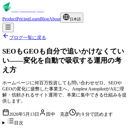
Amplest
Autopilot
Product
Pricing
Learn
Blog
About
日本語
ブログ一覧に戻る
SEOもGEOも自分で追いかけなくてい
い——変化を自動で吸収する運用の考
え方
ホームページに何百万投資しても問い合わせゼロ。SEOや
GEOの変化に疲弊した事業主へ。Amplest AutopilotがAIに理
解・信頼されるサイト運用で、本業に集中できる仕組みを提
供します。
2026年5月13日
田中 克彦
約
9
分で読めます
目次