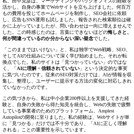
私、田中克彦は、マーケティングやバックオフィスの経験を
活かし、自身の事業でWebサイトを立ち上げました。何百万
もの費用を投じてホームページを制作し、SEO会社に依頼
し、広告もSNS運用も試しました。報告された検索順位は確
かに上がっていましたが、問い合わせは一向に増えませんで
した。この時感じたのは、言葉にできないほどの
悔しさと、
何が間違っているのか分からない深い疑念
でした。
「このままではいけない」と、私は独学でWeb戦略、SEO、
そしてAIの仕組みについて深く学び始めました。それが転
換点でした。私のサイトは「見つかっていない」のではな
く、「
AIに理解・信頼されていない
」という決定的な事実
に気づいたのです。従来のSEO対策だけでは、AIが情報を収
集し、整理し、ユーザーに提示する方法の変化に対応しきれ
ていなかったのです。
この気づきから、私は中小企業200件以上を支援してきた経
験と、自身の失敗から得た知見を統合し、Webの失敗で疲弊
している事業者のためのプラットフォーム、Amplest
Autopilotの開発に至りました。私の経験は、Webサイトが単
に「見つかる」だけでは不十分であり、「AIに正しく理解
される」ことの重要性を示しています。