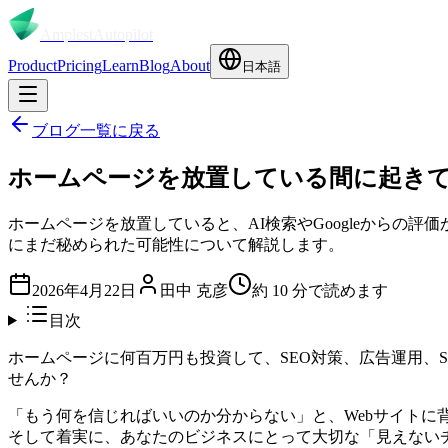
Amplest
Autopilot
Product
Pricing
Learn
Blog
About
日本語
ブログ一覧に戻る
ホームページを放置している間に起きて
ホームページを放置していると、AI検索やGoogleからの
にまだ秘められた可能性について解説します。
2026年4月22日
田中 克彦
約
10
分で読めます
目次
ホームページに何百万円も投資して、SEO対策、広告運用、
せんか？
「もう何を信じればいいのか分からない」と、Webサイト
そして着実に、あなたのビジネスにとって大切な「見えない