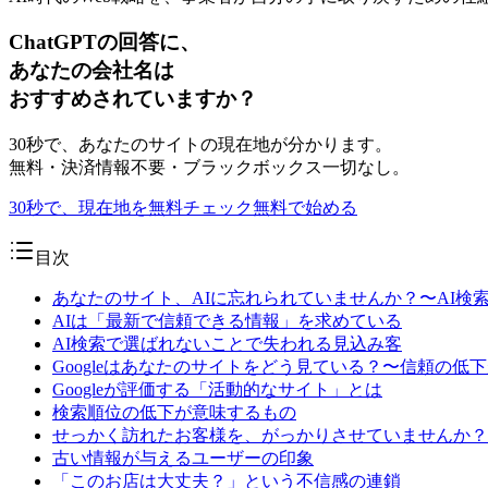
ChatGPTの回答に、
あなたの会社名は
おすすめされていますか？
30秒で、あなたのサイトの現在地が分かります。
無料・決済情報不要・ブラックボックス一切なし。
30秒で、現在地を無料チェック
無料で始める
目次
あなたのサイト、AIに忘れられていませんか？〜AI検
AIは「最新で信頼できる情報」を求めている
AI検索で選ばれないことで失われる見込み客
Googleはあなたのサイトをどう見ている？〜信頼の低
Googleが評価する「活動的なサイト」とは
検索順位の低下が意味するもの
せっかく訪れたお客様を、がっかりさせていませんか？
古い情報が与えるユーザーの印象
「このお店は大丈夫？」という不信感の連鎖